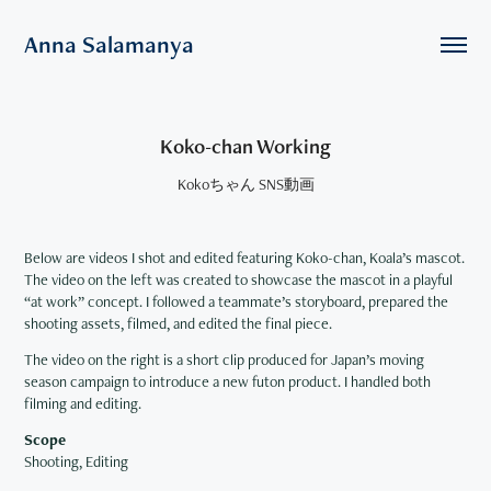
Anna Salamanya
Koko-chan Working
Kokoちゃん SNS動画
Below are videos I shot and edited featuring Koko-chan, Koala’s mascot.
The video on the left was created to showcase the mascot in a playful
“at work” concept. I followed a teammate’s storyboard, prepared the
shooting assets, filmed, and edited the final piece.
The video on the right is a short clip produced for Japan’s moving
season campaign to introduce a new futon product. I handled both
filming and editing.
Scope
Shooting, Editing