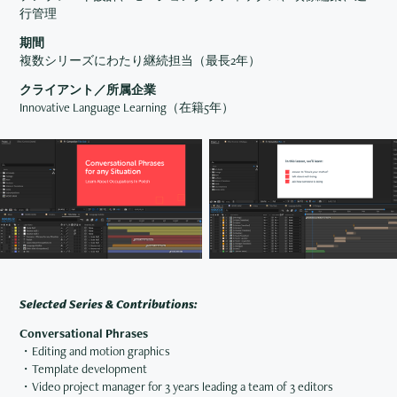
行管理
期間
複数シリーズにわたり継続担当（最長2年）
クライアント／所属企業
Innovative Language Learning（在籍5年）
Selected Series & Contributions:
Conversational Phrases
・Editing and motion graphics
・Template development
・Video project manager for 3 years leading a team of 3 editors